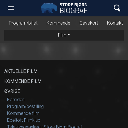
Store Bjørn Biograf
Toggle navigation
Program/billet
Kommende
Gavekort
Kontakt
Film
AKTUELLE FILM
KOMMENDE FILM
ØVRIGE
Forsiden
Program/bestilling
Kommende film
Ebeltoft Filmklub
Teleslyngeanlæg i Store Bjørn Biograf