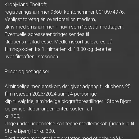
Kronjylland Ebeltoft,
registreringsnummer 9360, kontonummer 0010974976.
Venligst foretag én overførsel pr. medlem,
skriv medlemsnummer + navn som 'tekst til modtager'.
Eventuelle adresseændringer sendes til
klubbens mailadresse. Medlemskort udleveres på
filmhøjskolen fra 1. filmaften kl. 18.00 og derefter
hver filmaften i sæsonen.
Priser og betingelser:
Almindelige medlemskort, der giver adgang til klubbens 25
film i sæson 2023/2024 samt 4 personlige
klip til valgfrie, almindelige biografforestillinger i Store Bjørn
og øvrige klubarrangementer, koster i alt
kr. 700,-.
Unge under uddannelse kan tegne medlemskab (uden klip til
Store Bjørn) for kr. 300,-.
Bortkomne medlemskort erstattes mod et gebyr på kr.