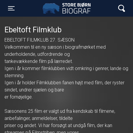
Store Bjørn Biograf
Toggle navigation
Ebeltoft Filmklub
EBELTOFT FILMKLUB 27. SÆSON
Velkommen til en ny sæson i biografmørket med
underholdende, udfordrende og
tankevækkende film på lærredet.
Igen i år kommer filmklubben vidt omkring i genrer, lande og
stemning.
Igen i år holder Filmklubben fanen højt med film, der ryster
sindet, undrer sjælen og bare
er fornøjelige.
Sæsonens 25 film er valgt ud fra kendskab til filmene,
anbefalinger, anmeldelser, tildelte
priser og andet. Vi har forsøgt at undgå film, der kan
streames på Filmstriben; men vores