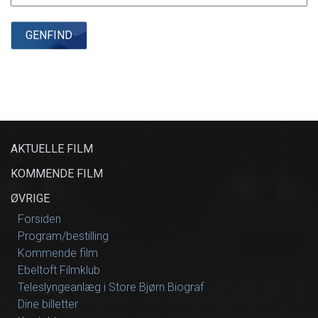
GENFIND
AKTUELLE FILM
KOMMENDE FILM
ØVRIGE
Forsiden
Program/bestilling
Kommende film
Ebeltoft Filmklub
Teleslyngeanlæg i Store Bjørn Biograf
Dine billetter